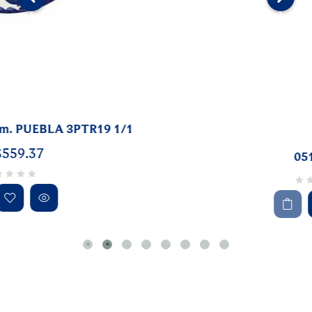
‹
›
05100208