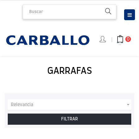
Nav
☰
de
pal
0
GARRAFAS

Relevancia
FILTRAR