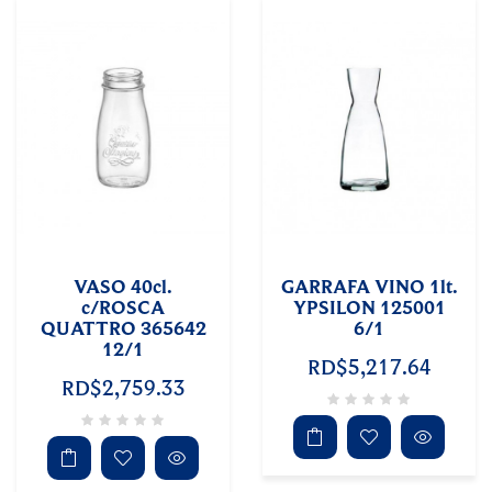
VASO 40cl.
GARRAFA VINO 1lt.
c/ROSCA
YPSILON 125001
QUATTRO 365642
6/1
12/1
RD$5,217.64
RD$2,759.33