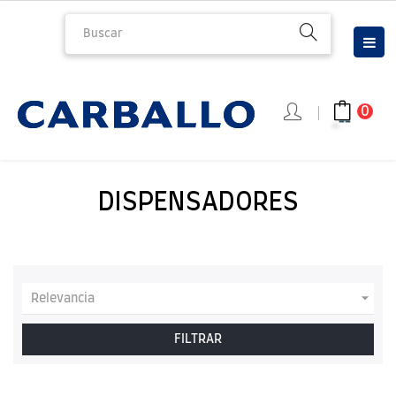
Nav
☰
de
pal
0
DISPENSADORES

Relevancia
FILTRAR