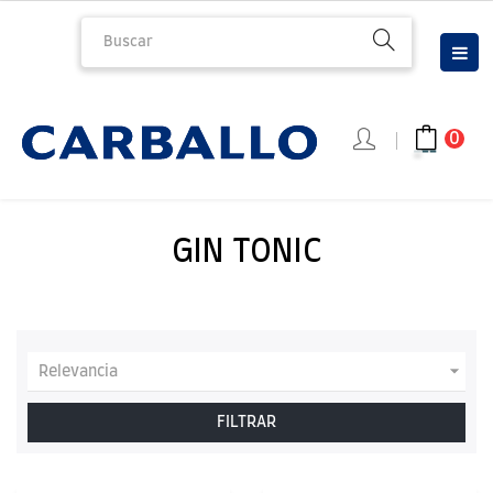
Nav
☰
de
pal
0
GIN TONIC

Relevancia
FILTRAR