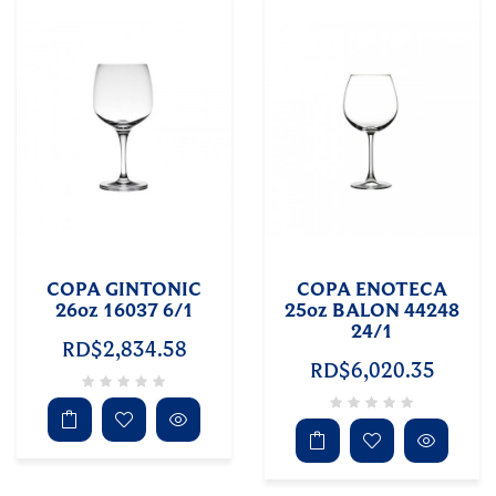
COPA GINTONIC
COPA ENOTECA
26oz 16037 6/1
25oz BALON 44248
24/1
RD$2,834.58
RD$6,020.35