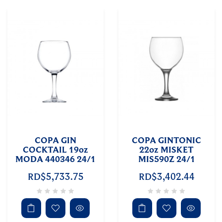
COPA GIN
COPA GINTONIC
COCKTAIL 19oz
22oz MISKET
MODA 440346 24/1
MIS590Z 24/1
RD$5,733.75
RD$3,402.44