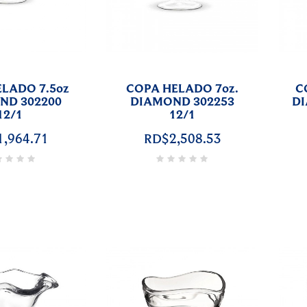
LADO 7.5oz
COPA HELADO 7oz.
C
ND 302200
DIAMOND 302253
DI
12/1
12/1
,964.71
RD$2,508.53