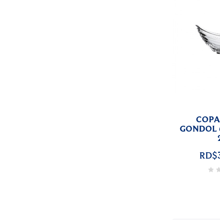
COPA
GONDOL 6
RD$3