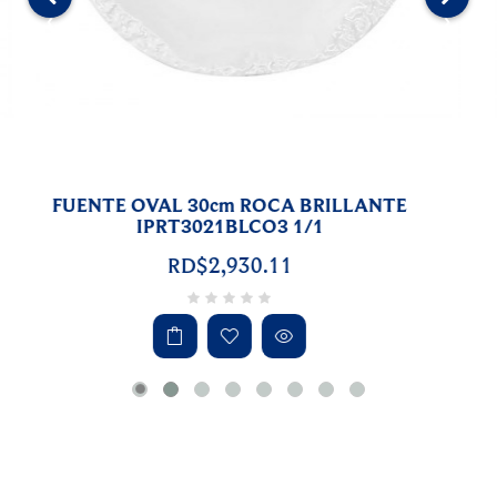
‹
›
PLATO BUFFET 23cm BLANCO MATE
8PTM2316BLCO3 1/1
RD$2,053.34