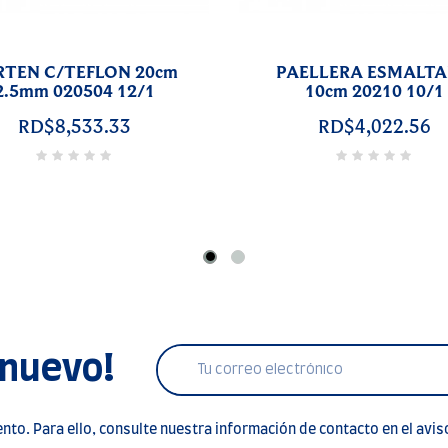
PAELLERA
SARTEN GRILL 28x2
/2RACIONES GARCIMA
2.5mm 040505 6/
10026 6/1
RD$8,559.66
RD$3,779.16
 nuevo!
to. Para ello, consulte nuestra información de contacto en el aviso