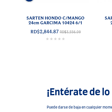
‹
PAELLERA
CIMA
34cm/6RACIONES GARCIMA
26cm
10034 6/1
RD$5,101.86
¡Entérate de lo
Puede darse de baja en cualquier momen