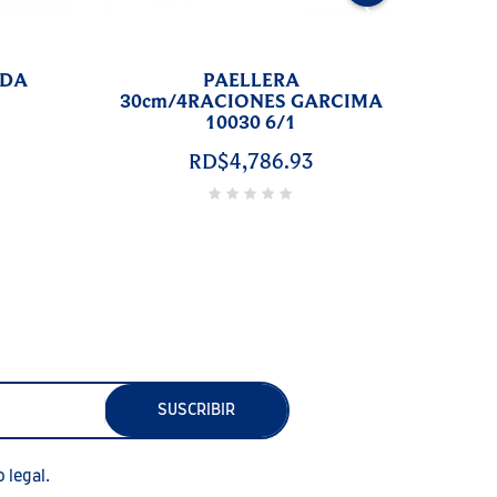
›
8cm
PAELLERA
1
46cm/12RACIONES
GARCIMA 10046 4/1
RD$5,845.29
SUSCRIBIR
 legal.