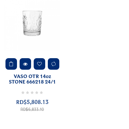
VASO OTR 14oz
STONE 666218 24/1
RD$5,808.13
Precio
regular
RD$6,833.10