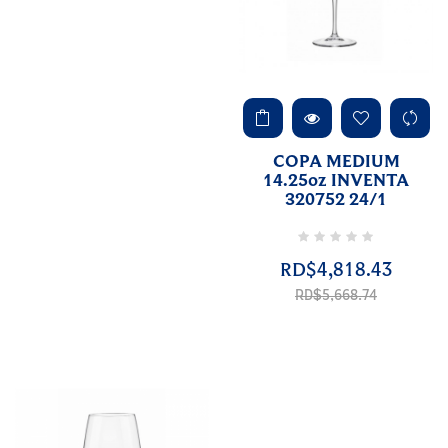
COPA MEDIUM
14.25oz INVENTA
320752 24/1
RD$4,818.43
Precio
regular
RD$5,668.74