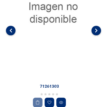
‹
›
71280310