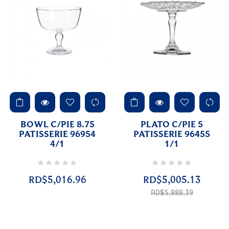
BOWL C/PIE 8.75
PLATO C/PIE 5
PATISSERIE 96954
PATISSERIE 96455
4/1
1/1
RD$5,016.96
RD$5,005.13
Precio
regular
RD$5,888.39