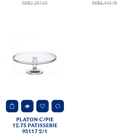
regular
regular
RD$2,257.63
RD$6,443.19
PLATON C/PIE
12.75 PATISSERIE
95117 2/1