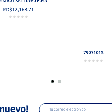
BLANCA 30cm 80
RD$7,637.
79052518
 nuevo!