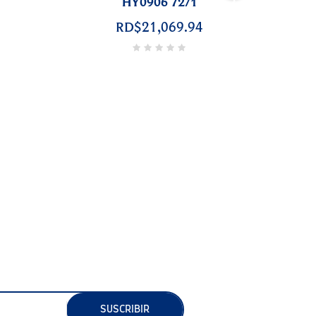
2011 9/1
›
85
79090506
SUSCRIBIR