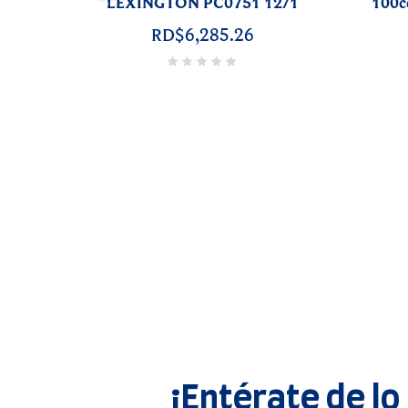
/1
SET50x20 2770
‹
.94
RD$23,045.25
¡Entérate de lo