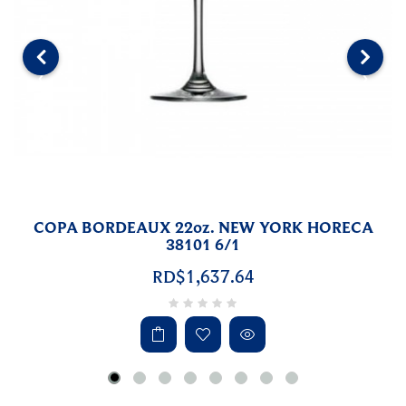
‹
›
K HORECA
COPA GINTONIC 26oz 16037 
RD$2,834.58