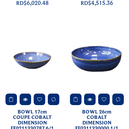
RD$6,020.48
RD$4,515.36
BOWL 17cm
BOWL 26cm
COUPE COBALT
COBALT
DIMENSION
DIMENSION
FF0211330787 6/1
FF0311330000 1/1