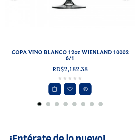
‹
›
72902505
¡Entérate de lo nuevo!