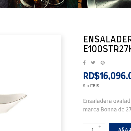
ENSALADER
E100STR27K
RD$16,096.
Sin ITBIS
Ensaladera ovalada
marca Bonna de 27
AÑAD