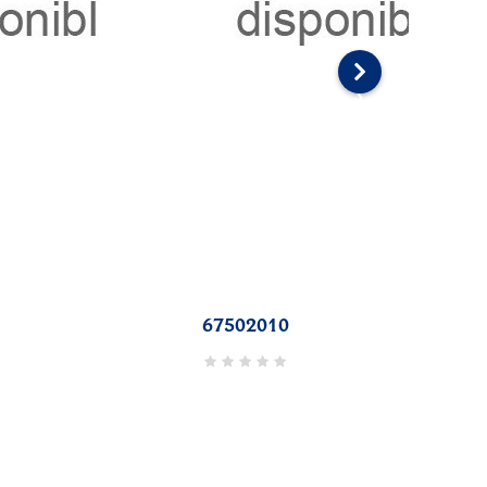
z.
TARRO 15cl C/TAPA
12/1
QUATTRO 357760 12/1
›
RD$1,759.82