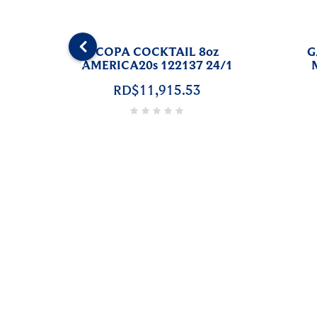
DEC
‹
67503905