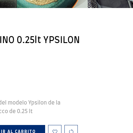
NO 0.25lt YPSILON
del modelo Ypsilon de la
co de 0.25 lt
IR AL CARRITO