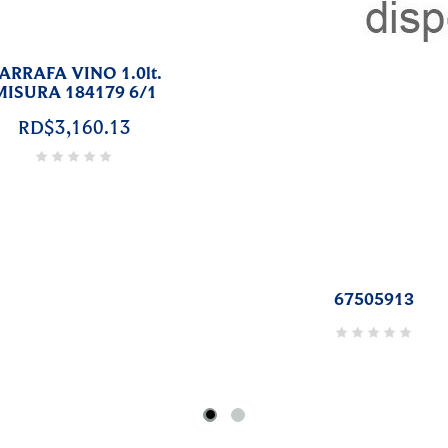
ANTER 55oz. RISERVA
COPA MARTINI 8o
169190 4/1
AMERICA20s 122142 
RD$7,902.84
RD$6,522.18