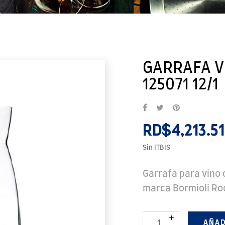
GARRAFA VI
125071 12/1
RD$4,213.51
Sin ITBIS
Garrafa para vino 
marca Bormioli Roc
AÑAD