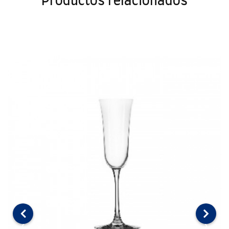
Productos relacionados
‹
›