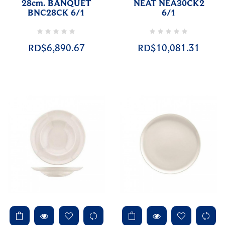
28cm. BANQUET
NEAT NEA30CK2
BNC28CK 6/1
6/1
RD$6,890.67
RD$10,081.31