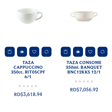
TAZA
TAZA CONSOME
CAPPUCCINO
350ml. BANQUET
350cc. RIT05CPF
BNC12KKS 12/1
6/1
RD$7,056.92
RD$3,618.94