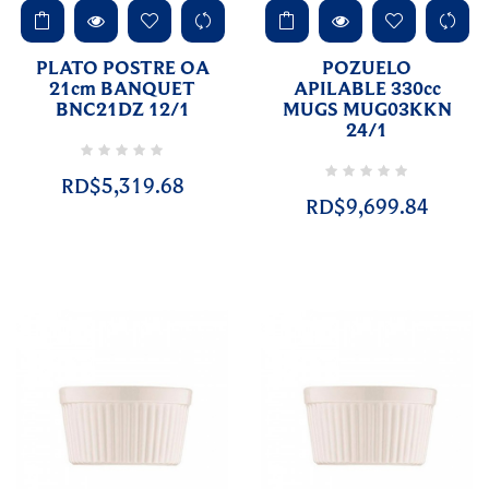
PLATO POSTRE OA
POZUELO
21cm BANQUET
APILABLE 330cc
BNC21DZ 12/1
MUGS MUG03KKN
24/1
RD$5,319.68
RD$9,699.84