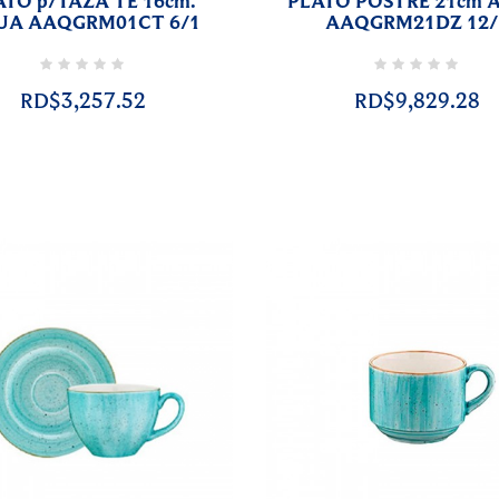
ATO p/TAZA TE 16cm.
PLATO POSTRE 21cm 
UA AAQGRM01CT 6/1
AAQGRM21DZ 12/
RD$3,257.52
RD$9,829.28