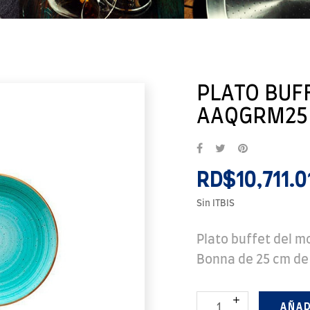
PLATO BUF
AAQGRM25D
RD$10,711.0
Sin ITBIS
Plato buffet del m
Bonna de 25 cm de
AÑAD