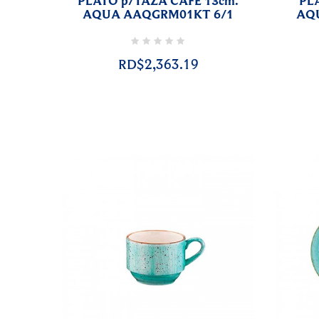
PLATO p/TAZA CAFE 13cm.
PL
AQUA AAQGRM01KT 6/1
AQ
RD$2,363.19