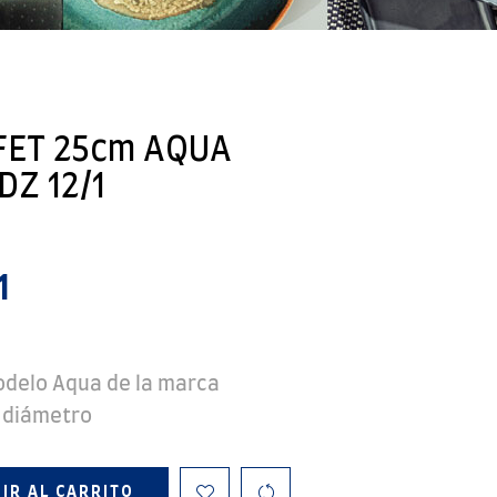
FET 25cm AQUA
Z 12/1
1
odelo Aqua de la marca
 diámetro
IR AL CARRITO