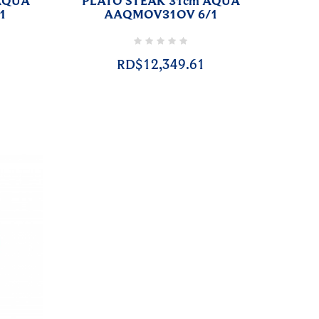
AQUA
PLATO STEAK 31cm AQUA
1
AAQMOV31OV 6/1
RD$12,349.61