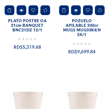
PLATO POSTRE OA
POZUELO
21cm BANQUET
APILABLE 330cc
BNC21DZ 12/1
MUGS MUG03KKN
24/1
RD$5,319.68
RD$9,699.84