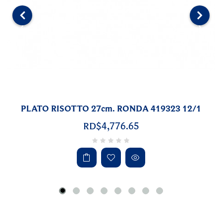
‹
›
 12/1
PLATO LLANO 25cm. EBRO 402810 
RD$6,048.79