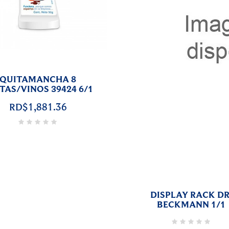
SODORANTE Y SUDOR
0ml SPRAY 45863 6/1
RD$2,790.68
EXHIBIDOR D/CARRIL
DR. BECKMANN 1/