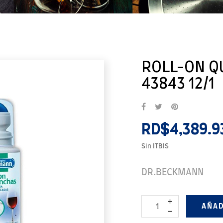
ROLL-ON Q
43843 12/1
RD$4,389.9
Sin ITBIS
DR.BECKMANN
AÑAD