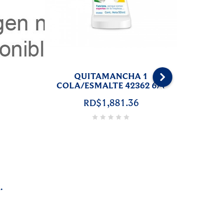
QUITAMANCHA 7
GRASA/CARBON 39463 6/1
›
RD$1,881.36
ERAS
1