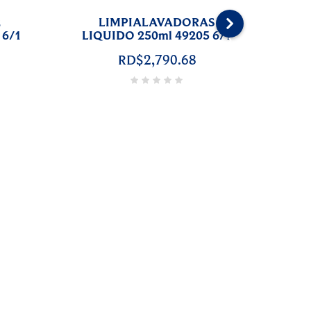
4
LIMPIADOR ACERO INOX.
39403
250ml. 42391 6/1
›
RD$2,790.68