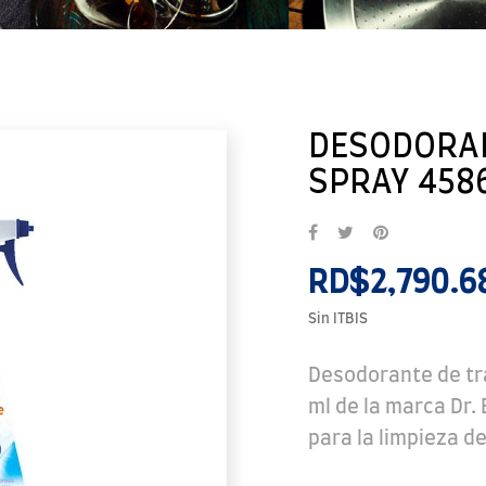
DESODORAN
SPRAY 4586
RD$2,790.6
Sin ITBIS
Desodorante de tr
ml de la marca Dr.
para la limpieza de