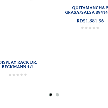
LIMPIADOR ESTUFAS
QUITAMANCHA 
ROCERAMICA 43853 6/1
SANGRE/PROTEINAS 
6/1
RD$2,790.68
RD$1,881.36