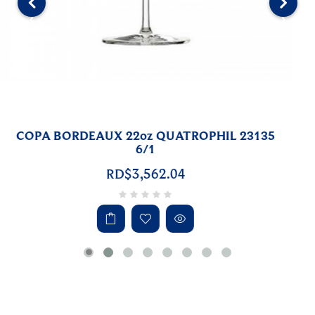
‹
›
VASO HB 12.75oz MANHATTAN 3500010-
DS1648 6/1
RD$3,843.50