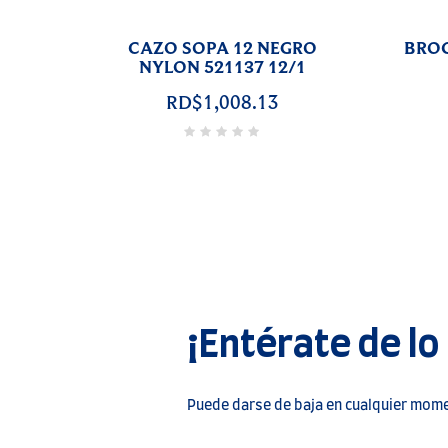
ON A/I
BALANZA DE COCINA
 12/1
PLASTICO 521023 12/1
03
RD$5,518.77
¡Entérate de lo
Puede darse de baja en cualquier momen