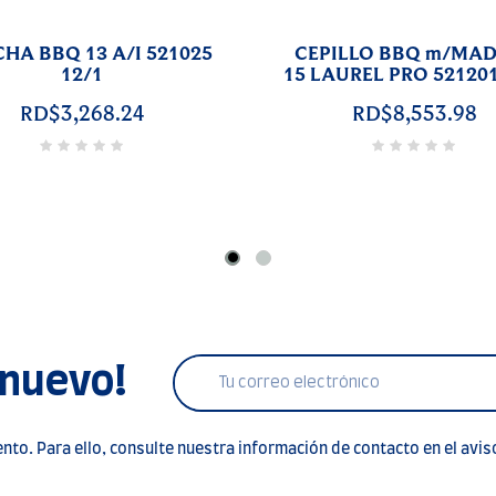
ESPATULA PESCADO BBQ
ABRELATAS MA
m/MADERA 18 LAUREL PRO
M/PLASTICO 
521202 12/1
521017 12
RD$12,054.76
RD$3,825.
 nuevo!
to. Para ello, consulte nuestra información de contacto en el aviso