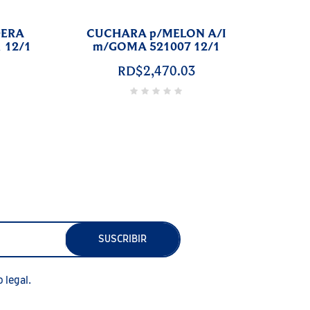
RIPOSA
CUCHARA PASTA 12 NEGRO
BLANCO
NYLON 521142 12/1
/1
RD$1,008.13
09
SUSCRIBIR
 legal.