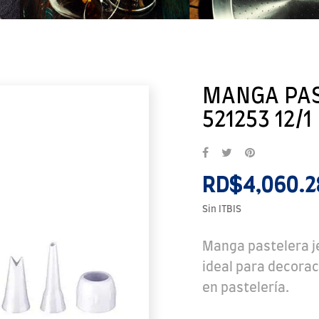
MANGA PAS
521253 12/1
RD$4,060.
Sin ITBIS
Manga pastelera je
ideal para decorac
en pastelería.