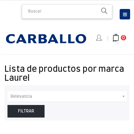
Nav
☰
de
pal
0
Lista de productos por marca
Laurel

Relevancia
FILTRAR