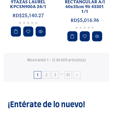
9TAZAS LAUREL
RECTANGULAR A/I
KPCSN900A 24/1
60x35cm 9lt 43301
1/1
RD$25,140.27
RD$5,016.96
Mostrando 1 - 12 de 609 artículo(s)
…
1
2
3
51
¡Entérate de lo nuevo!