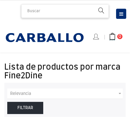
Nav
☰
de
pal
0
Lista de productos por marca
Fine2Dine

Relevancia
FILTRAR