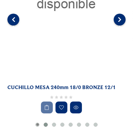
‹
›
CUCHARA SODA 2.5mm 200mm SPAIN 12/1
RD$1,254.27