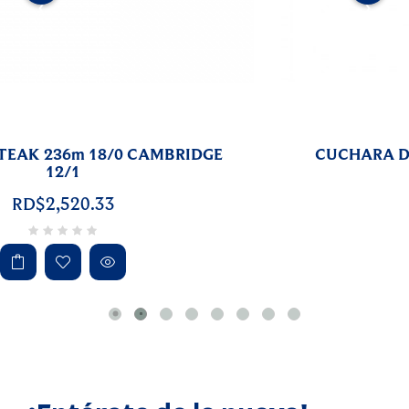
‹
›
CUCHARA DE TE 1.7mm SET4x10 LU5 -TT
RD$2,144.75