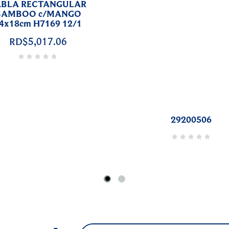
29101009
29320520