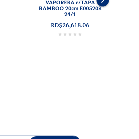
PORTACUBIERTOS
BAMBOO 4DIVISIONES
›
CT02337B 12/1
RD$12,510.28