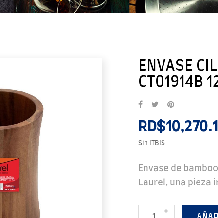
ENVASE CI
CT01914B 12
RD$10,270.1
Sin ITBIS
Envase de bamboo 
Laurel, una pieza 
AÑAD