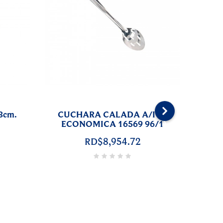
16467
›