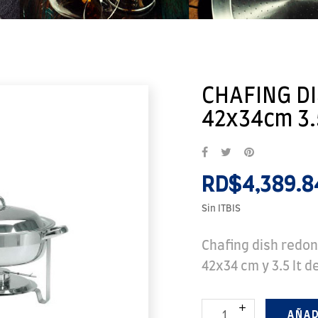
CHAFING D
42x34cm 3.5
RD$4,389.8
Sin ITBIS
Chafing dish redon
42x34 cm y 3.5 lt d
AÑAD