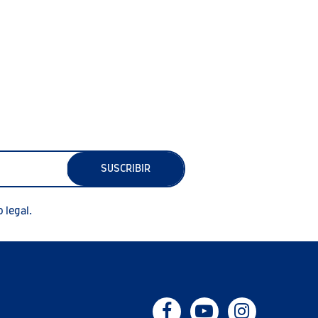
61230505
SUSCRIBIR
 legal.