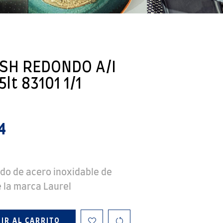
ISH REDONDO A/I
lt 83101 1/1
4
do de acero inoxidable de
e la marca Laurel
IR AL CARRITO