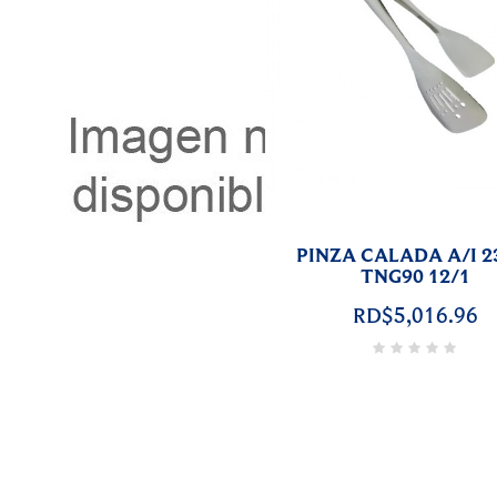
HARA CALADA A/I 21
HIELERA A/I 16.5cm. 
KTIIA 12/1
6/1
RD$5,662.55
RD$1,216.80