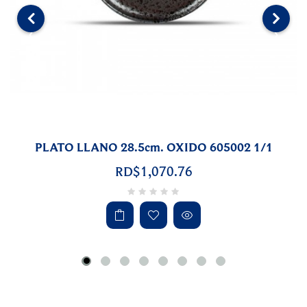
‹
›
06970210