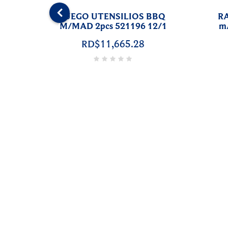
RALLADOR MEDIANO A/I
m/GOMA 521014 12/1
‹
RD$5,520.80