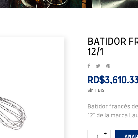
BATIDOR FR
12/1
RD$3,610.3
Sin ITBIS
Batidor francés de
12" de la marca La
AÑAD