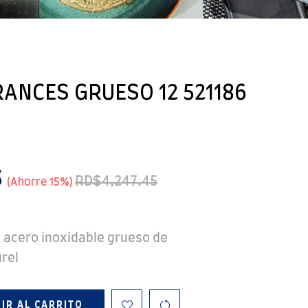
ANCES GRUESO 12 521186
3
RD$4,247.45
Ahorre 15%
 acero inoxidable grueso de
urel
IR AL CARRITO