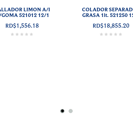
LONJEADOR PLASTICO
ABRELATAS A/I
p/AGUACATE 521166 12/1
521000 12
RD$1,777.42
RD$5,210.